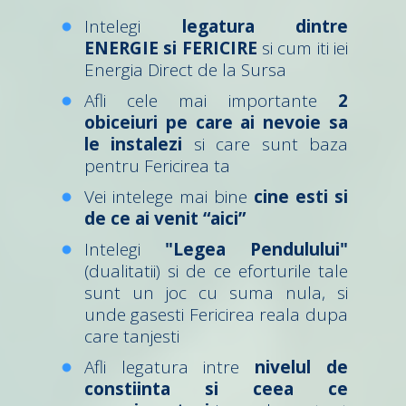
Intelegi
legatura dintre
ENERGIE si FERICIRE
si cum iti iei
Energia Direct de la Sursa
Afli cele mai importante
2
obiceiuri pe care ai nevoie sa
le instalezi
si care sunt baza
pentru Fericirea ta
Vei intelege mai bine
cine esti si
de ce ai venit “aici”
Intelegi
"Legea Pendulului"
(dualitatii) si de ce eforturile tale
sunt un joc cu suma nula, si
unde gasesti Fericirea reala dupa
care tanjesti
Afli legatura intre
nivelul de
constiinta si ceea ce