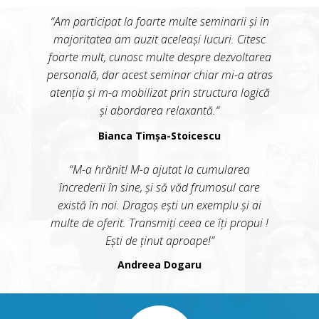
“Am participat la foarte multe seminarii și in
majoritatea am auzit aceleași lucuri. Citesc
foarte mult, cunosc multe despre dezvoltarea
personală, dar acest seminar chiar mi-a atras
atenția și m-a mobilizat prin structura logică
și abordarea relaxantă.“
Bianca Timșa-Stoicescu
“M-a hrănit! M-a ajutat la cumularea
încrederii în sine, și să văd frumosul care
există în noi. Dragoș ești un exemplu și ai
multe de oferit. Transmiți ceea ce îți propui !
Ești de ținut aproape!”
Andreea Dogaru