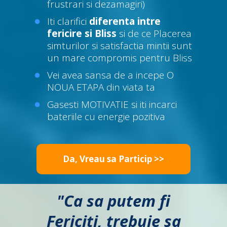
frustrari si dezamagiri)
Iti clarifici
diferenta intre
fericire si Bliss
si de ce Placerea
simturilor si satisfactia mintii sunt
un mare compromis pentru Bliss
Vei avea sansa de a incepe O
NOUA ETAPA din viata ta
Gasesti MOTIVATIE si iti incarci
bateriile cu energie pozitiva
Da, Vreau sa Particip >>
"Ca sa putem fi
Fericiti, trebuie sa