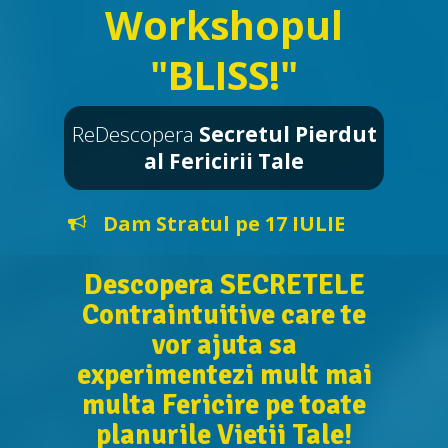
Workshopul
"BLISS!"
ReDescopera
Secretul Pierdut
al Fericirii Tale
Dam Stratul pe 17 IULIE
Descopera SECRETELE
Contraintuitive care te
vor ajuta sa
experimentezi mult mai
multa Fericire pe toate
planurile Vietii Tale!