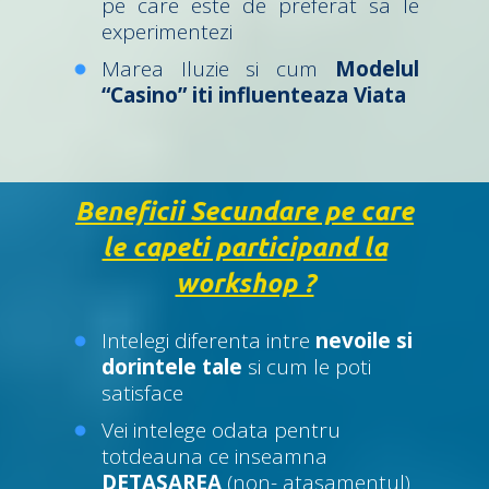
pe care este de preferat sa le
experimentezi
Marea Iluzie si cum
Modelul
“Casino” iti influenteaza Viata
Beneficii Secundare pe care
le capeti participand la
workshop ?
Intelegi diferenta intre
nevoile si
dorintele tale
si cum le poti
satisface
Vei intelege odata pentru
totdeauna ce inseamna
DETASAREA
(non- atasamentul)