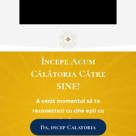
Începe Acum
Călătoria Către
SINE!
A venit momentul să te
reconectezi cu cine ești cu
adevărat.
Da, incep Calatoria