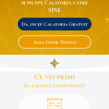
si incepe Calatoria catre
SINE
Da, incep Calatoria Gratuit
Aleg Inner Temple
Ce vei primi
în această Comunitate?