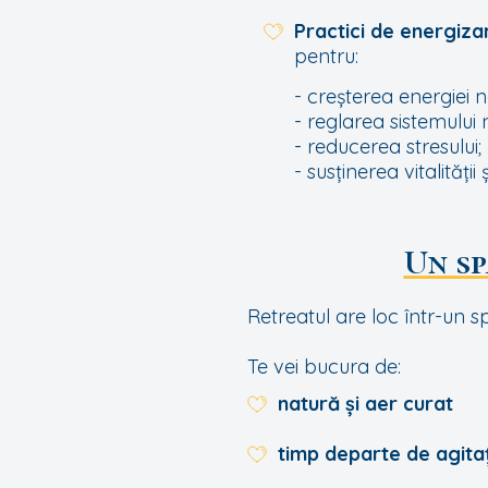
Practici de energiz
pentru:
- creșterea energiei n
- reglarea sistemului 
- reducerea stresului;
- susținerea vitalității și
Un sp
Retreatul are loc într-un s
Te vei bucura de:
natură și aer curat
timp departe de agita