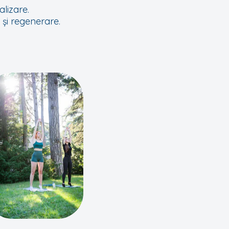
lizare.
ă și regenerare.