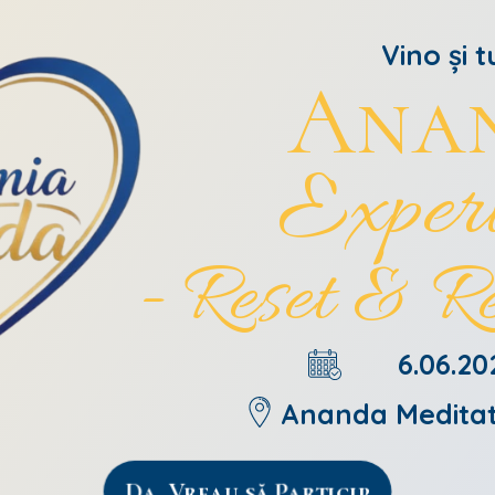
Vino și t
Ana
Experi
- Reset & R
6.06.20
Ananda Meditat
Da, Vreau să Particip