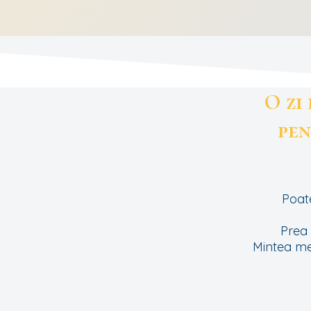
O zi
pen
Poate
Prea 
Mintea me