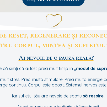
 de reset, regenerare și recone
tru corpul, mintea și sufletul
Ai nevoie de o pauză reală?
 că simți că ai fost prea mult timp în
„modul de supra
mult stres. Prea multă stimulare. Prea multă energie 
rge continuu. Corpul este obosit. Sistemul nervos est
Iar sufletul tău are nevoie de spațiu
să respire.
Acest retreat este o invitație să încetinești.