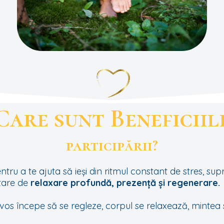
Care sunt Beneficiil
participării?
ntru a te ajuta să ieși din ritmul constant de stres, su
 stare de
relaxare profundă, prezență și regenerare.
s începe să se regleze, corpul se relaxează, mintea se 