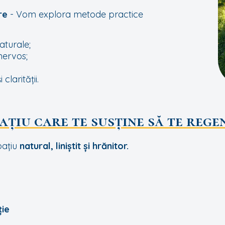
are
- Vom explora metode practice
aturale;
nervos;
 clarității.
ațiu care te susține să te rege
pațiu
natural, liniștit și hrănitor.
ție