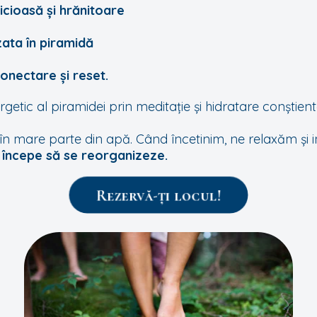
icioasă și hrănitoare
ata în piramidă
nectare și reset.
getic al piramidei prin meditație și hidratare conștient
în mare parte din apă. Când încetinim, ne relaxăm și 
 începe să se reorganizeze.
Rezervă-ți locul!