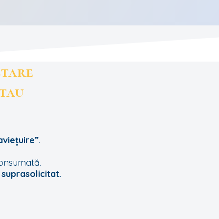
ctare
 tau
viețuire”
.
consumată.
e
suprasolicitat.