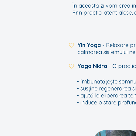
În această zi vom crea îm
Prin practici atent alese,
Yin Yoga -
Relaxare pr
calmarea sistemului ne
Yoga Nidra
- O practi
- îmbunătățește somnul
- susține regenerarea s
- ajută la eliberarea ten
- induce o stare profun