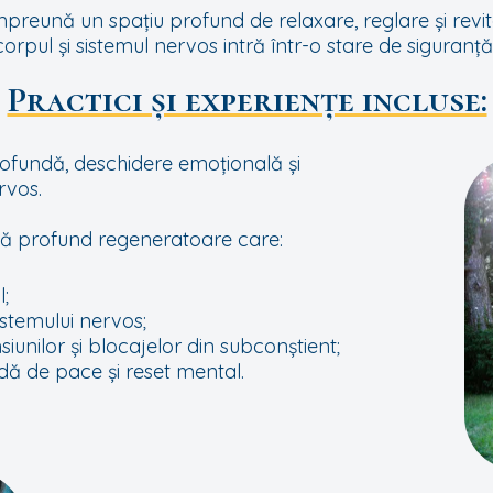
preună un spațiu profund de relaxare, reglare și revita
 corpul și sistemul nervos intră într-o stare de siguranț
Practici și experiențe incluse:
ofundă, deschidere emoțională și
rvos.
că profund regeneratoare care:
;
istemului nervos;
siunilor și blocajelor din subconștient;
dă de pace și reset mental.