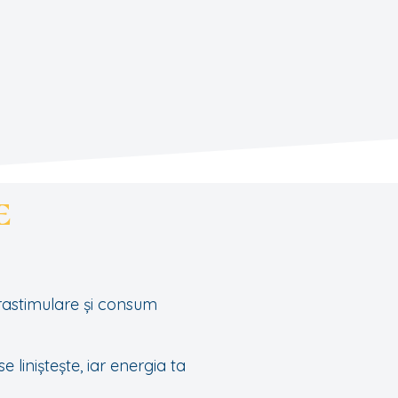
e
prastimulare și consum
liniștește, iar energia ta