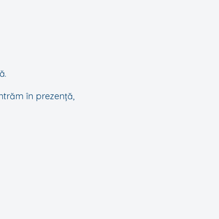
ă.
intrăm în prezență,