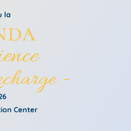
u la
nda
ence
echarge -
26
ion Center