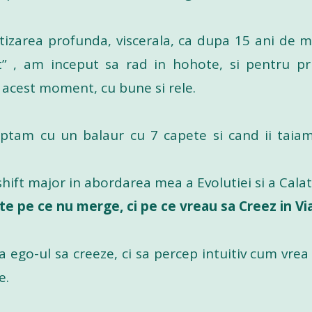
izarea profunda, viscerala, ca dupa 15 ani de m
t” , am inceput sa rad in hohote, si pentru 
 acest moment, cu bune si rele.
tam cu un balaur cu 7 capete si cand ii taiam 
hift major in abordarea mea a Evolutiei si a Calato
te pe ce nu merge, ci pe ce vreau sa Creez in Vi
a ego-ul sa creeze, ci sa percep intuitiv cum vre
e.