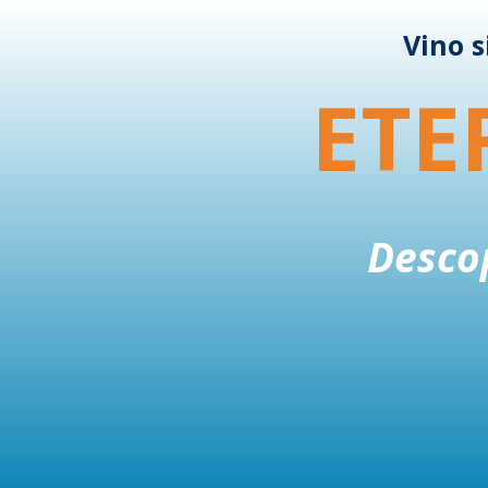
Vino s
ETE
Descop