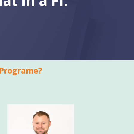
at in a FI.”
e Programe?