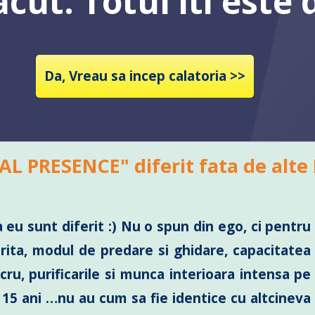
cut. Totul iti este d
Da, Vreau sa incep calatoria >>
AL PRESENCE" diferit fata de alt
 eu sunt diferit :) Nu o spun din ego, ci pentru
rita, modul de predare si ghidare, capacitatea
cru, purificarile si munca interioara intensa pe
i 15 ani …nu au cum sa fie identice cu altcineva