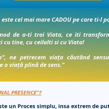
este cel mai mare CADOU pe care ti-l poti
mod de a-ti trai Viata, ce iti transf
 cu tine, cu ceilalti si cu Viata!
”, ne petrecem viața căutând sensu
 o viață plină de sens.”
RNAL PRESENCE"?
e un Proces simplu, insa extrem de pute