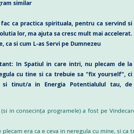
ram similar
fac ca practica spirituala, pentru ca servind si
volutia lor, ma ajuta sa cresc mult mai accelerat.
e, ca si cum L-as Servi pe Dumnezeu
ant: In Spatiul in care intri, nu plecam de la
gula cu tine si ca trebuie sa "fix yourself", ci
 si tinut/a in Energia Potentialulul tau, de
(si in consecința programele) a fost pe Vindeca
 plecam era ca e ceva in neregula cu mine, si ca tr