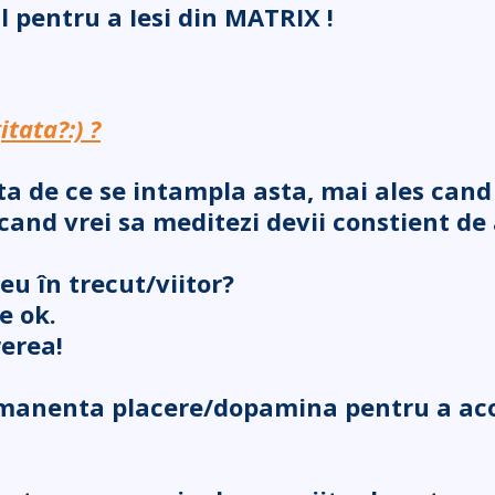
ul
pentru a Iesi din MATRIX !
tata?:) ?
ta de ce se intampla asta, mai ales cand 
and vrei sa meditezi devii constient de 
u în trecut/viitor?
e ok.
rerea
!
rmanenta placere/dopamina pentru a aco