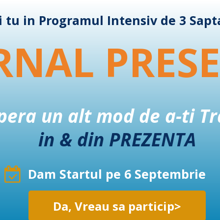
i tu in Programul Intensiv de 3 Sap
RNAL PRES
era un alt mod de a-ti Tr
in & din PREZENTA
Dam Startul pe 6 Septembrie
Da, Vreau sa particip>