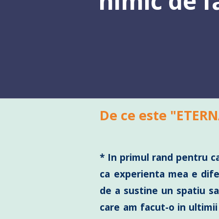
nimic de fă
De ce este "ETERN
* In primul rand pentru ca
ca experienta mea e dife
de a sustine un spatiu sa
care am facut-o in ultimi