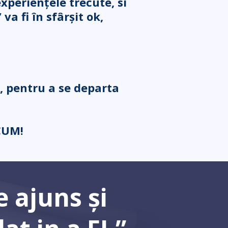
xperiențele trecute, si
a fi în sfârșit ok,
i, pentru a se departa
CUM!
e ajuns și