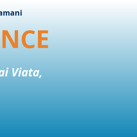
tamani
ENCE
ai Viata,