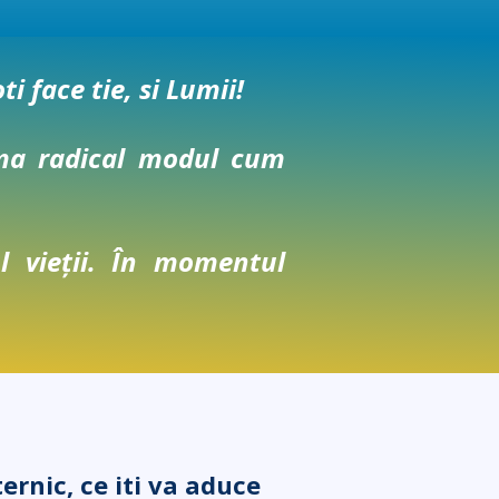
 face tie, si Lumii!
orma radical modul cum
l vieții. În momentul
rnic, ce iti va aduce