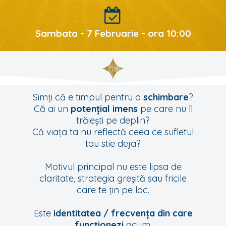
Sambata - 7 Februarie - ora 10:00
Simți că e timpul pentru o
schimbare
?
Că ai un
potențial imens
pe care nu îl
trăiești pe deplin?
Că viața ta nu reflectă ceea ce sufletul
tau stie deja?
Motivul principal nu este lipsa de
claritate, strategia greșită sau fricile
care te țin pe loc.
Este
identitatea / frecvența din care
funcționezi
acum.