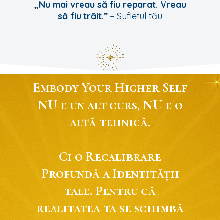
„Nu mai vreau să fiu reparat. Vreau
să fiu trăit.”
– Sufletul tău
Embody Your Higher Self
NU e un alt curs, NU e o
altă tehnică.
Ci o Recalibrare
Profundă a Identității
tale. Pentru că
realitatea ta se schimbă