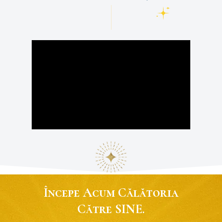
Începe Acum Călătoria
Către SINE.