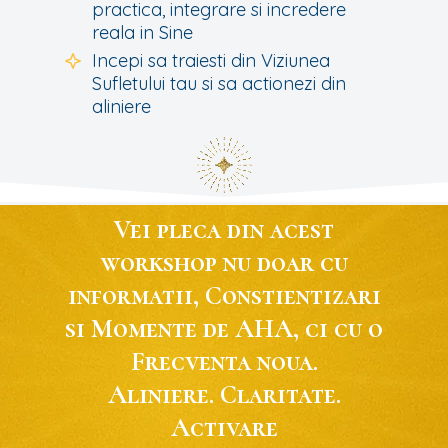
practica, integrare si incredere
reala in Sine
Incepi sa traiesti din Viziunea
Sufletului tau si sa actionezi din
aliniere
Vei pleca din acest
workshop nu doar cu
informatii, Constientizari
si Momente de AHA, ci cu o
Frecventa noua.
Aliniere. Claritate.
Activare