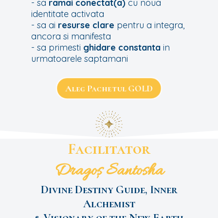
- sa
ramai conectat(a)
cu noua
identitate activata
- sa ai
resurse clare
pentru a integra,
ancora si manifesta
- sa primesti
ghidare constanta
in
urmatoarele saptamani
Aleg Pachetul GOLD
Facilitator
Dragoș Santosha
Divine Destiny Guide, Inner
Alchemist
& Visionary of the New Earth