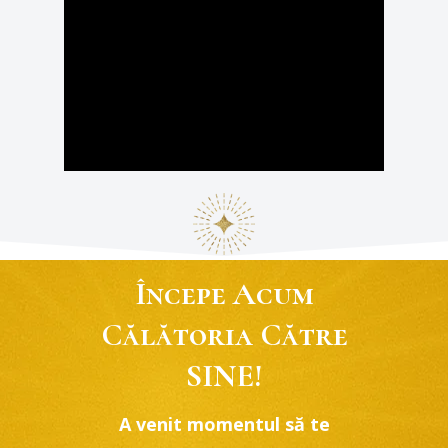
Începe Acum
Călătoria Către
SINE!
A venit momentul să te