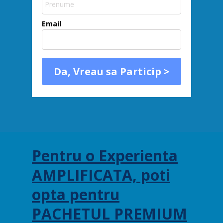
Email
Da, Vreau sa Particip >
Pe
ntru o Experienta
AMPLIFICATA, poti
opta pentru
PACHETUL PREMIUM