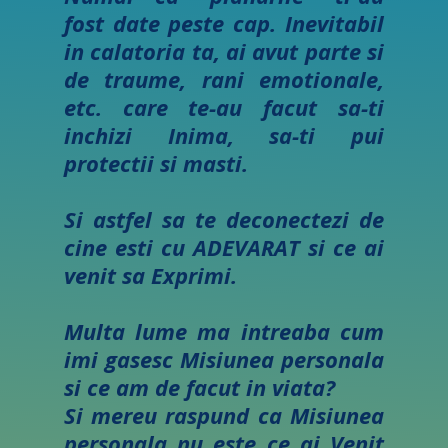
fost date peste cap. Inevitabil
in calatoria ta, ai avut parte si
de traume, rani emotionale,
etc. care te-au facut sa-ti
inchizi Inima, sa-ti pui
protectii si masti.
Si astfel sa te decon
ectezi de
cine esti cu ADEVARAT si ce ai
venit sa Exprimi.
Multa lume ma intreaba cum
imi gasesc Misiunea personala
s
i ce am de facut in viata?
Si mereu rasp
und ca Misiunea
personala nu este ce ai Venit