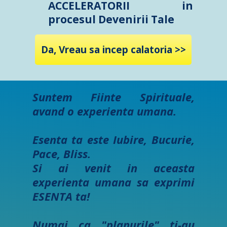
ACCELERATORII in
procesul Devenirii Tale
Da, Vreau sa incep calatoria >>
Suntem Fiinte Spirituale,
avand o experienta umana.
Esenta ta este Iubire, Bucurie,
Pace, Bliss.
Si ai venit in aceasta
experienta umana sa ex
primi
ESENTA ta!
Numai ca "planur
ile" ti-au