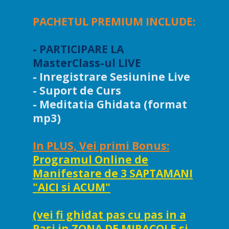
PACHETUL PREMIUM INCLUDE:
- PARTICIPARE LA
MasterClass-ul LIVE
- Inregistrare Sesiunine Live
- Suport de Curs
- Meditatia Ghidata (format
mp3)
In PLUS, Vei primi Bonus:
Programul Online de
Manifestare de 3 SAPTAMANI
"AICI si ACUM"
(vei fi ghidat pas cu pas in a
Pasi in ZONA DE MIRACOLE si