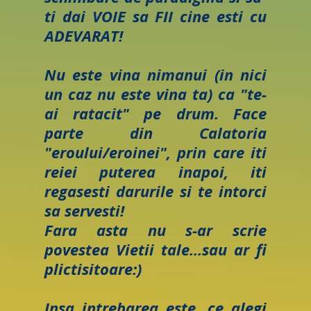
ti dai VOIE sa FII cine esti cu
ADEVARAT!
Nu este vina nimanui (in nici
un caz nu este vina ta) ca "te-
ai ratacit" pe drum. Face
parte din Calatoria
"eroului/eroinei", prin care iti
reiei puterea inapoi, iti
regasesti darurile si te intorci
sa servesti!
Fara asta nu s-ar scrie
povestea Vietii tale...sau ar fi
plictisitoare:)
Insa intrebarea este, ce alegi