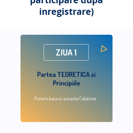
inregistrare)
ZIUA 1
Partea TEORETICA si
Principiile
Punem baza in aceasta Calatorie