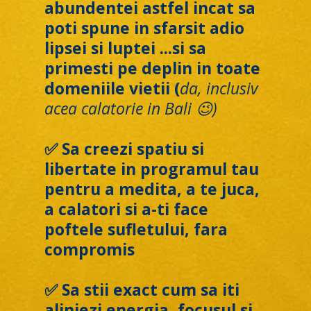
abundentei astfel incat sa
poti spune in sfarsit adio
lipsei si luptei ...si sa
primesti pe deplin in toate
domeniile vietii (
da, inclusiv
acea calatorie in Bali 😉)
✅ Sa creezi spatiu si
libertate in programul tau
pentru a medita, a te juca,
a calatori si a-ti face
poftele sufletului, fara
compromis
✅ Sa stii exact cum sa iti
aliniezi energia, focusul si