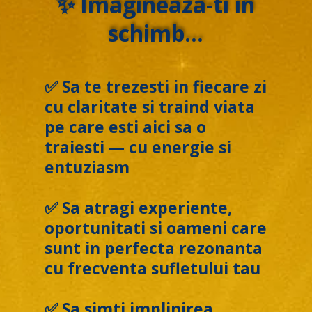
✨ Imagineaza-ti in
schimb…
✅ Sa te trezesti in fiecare zi
cu claritate si traind viata
pe care esti aici sa o
traiesti — cu energie si
entuziasm
✅ Sa atragi experiente,
oportunitati si oameni care
sunt in perfecta rezonanta
cu frecventa sufletului tau
✅ Sa simti implinirea