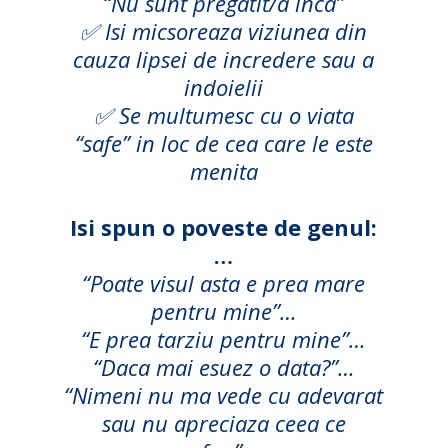
“Nu sunt pregatit/a inca”
✅ Isi micsoreaza viziunea din
cauza lipsei de incredere sau a
indoielii
✅ Se multumesc cu o viata
“safe” in loc de cea care le este
menita
Isi spun o poveste de genul:
…
“Poate visul asta e prea mare
pentru mine”…
“E prea tarziu pentru mine”…
“Daca mai esuez o data?”…
“Nimeni nu ma vede cu adevarat
sau nu apreciaza ceea ce