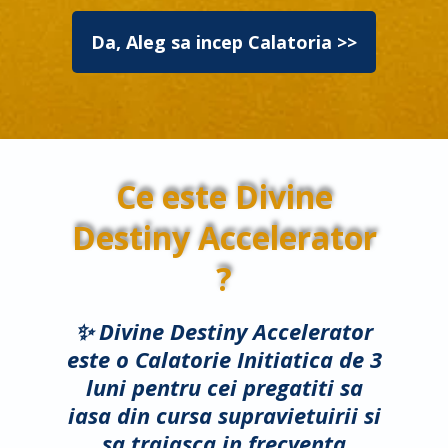
Da, Aleg sa incep Calatoria >>
Ce este Divine
Destiny Accelerator
?
✨ Divine Destiny Accelerator
este o Calatorie Initiatica de 3
luni pentru cei pregatiti sa
iasa din cursa supravietuirii si
sa traiasca in frecventa